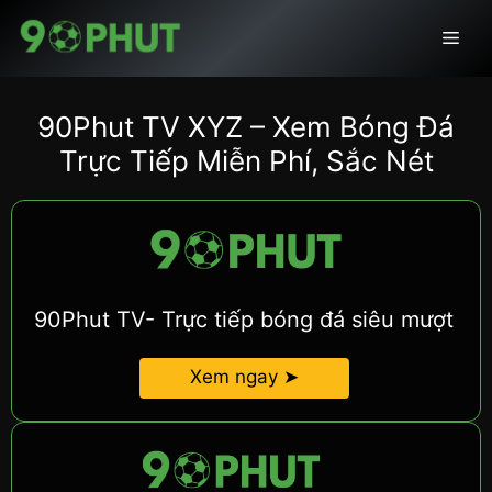
Chuyển
Men
đến
nội
dung
90Phut TV XYZ – Xem Bóng Đá
Trực Tiếp Miễn Phí, Sắc Nét
90Phut TV- Trực tiếp bóng đá siêu mượt
Xem ngay ➤