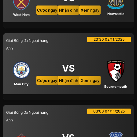
Cược ngay
Nhận định
Xem ngay
Newcastle
West Ham
23:30 02/11/2025
Giải Bóng đá Ngoại hạng
Anh
VS
Cược ngay
Nhận định
Xem ngay
Man City
Bournemouth
03:00 04/11/2025
Giải Bóng đá Ngoại hạng
Anh