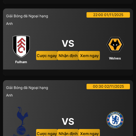
22:00 01/11/2025
Giải Bóng đá Ngoại hạng
Anh
VS
Cược ngay
Nhận định
Xem ngay
Wolves
Fulham
00:30 02/11/2025
Giải Bóng đá Ngoại hạng
Anh
VS
Cược ngay
Nhận định
Xem ngay