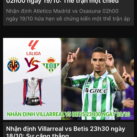
02h00 ngày 19/10: Thế trận một chiều
Nhận định Atletico Madrid vs Osasuna 02h00
ngày 19/10 hứa hẹn sẽ chứng kiến một thế trận áp
Nhận định Villarreal vs Betis 23h30 ngày
18/10: Sự căng thẳng