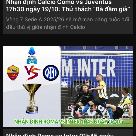
Nhận định Calcio Como vs Juventus
17h30 ngày 19/10: Thử thách “Bà đầm già”
Vòng 7 Serie A 2025/26 sẽ mở màn bằng cuộc đối
đầu thú vị giữa nhận định Calcio