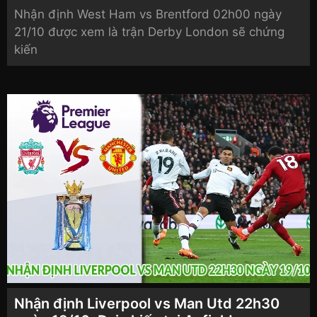
Nhận định West Ham vs Brentford 02h00 ngày
21/10 được xem là trận Derby London sẽ chứng
kiến
Nhận định Liverpool vs Man Utd 22h30