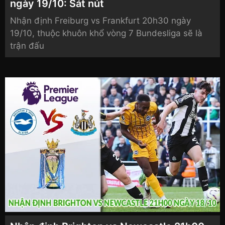
ngày 19/10: Sát nút
Nhận định Freiburg vs Frankfurt 20h30 ngày
19/10, thuộc khuôn khổ vòng 7 Bundesliga sẽ là
trận đấu