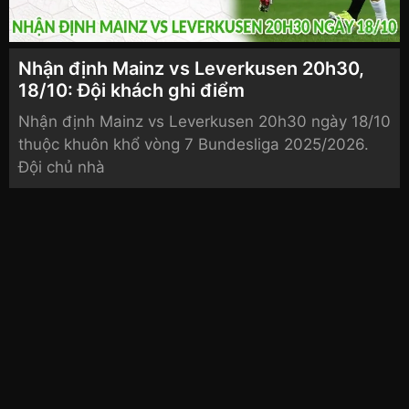
Nhận định Mainz vs Leverkusen 20h30,
18/10: Đội khách ghi điểm
Nhận định Mainz vs Leverkusen 20h30 ngày 18/10
thuộc khuôn khổ vòng 7 Bundesliga 2025/2026.
Đội chủ nhà