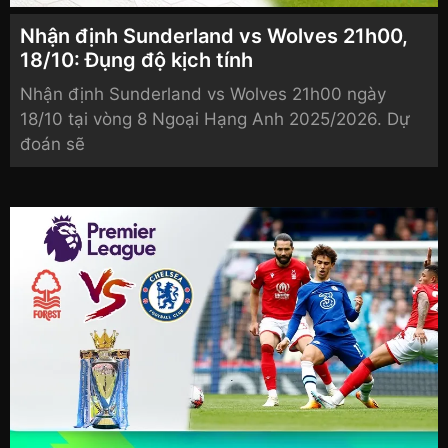
Nhận định Sunderland vs Wolves 21h00,
18/10: Đụng độ kịch tính
Nhận định Sunderland vs Wolves 21h00 ngày
18/10 tại vòng 8 Ngoại Hạng Anh 2025/2026. Dự
đoán sẽ