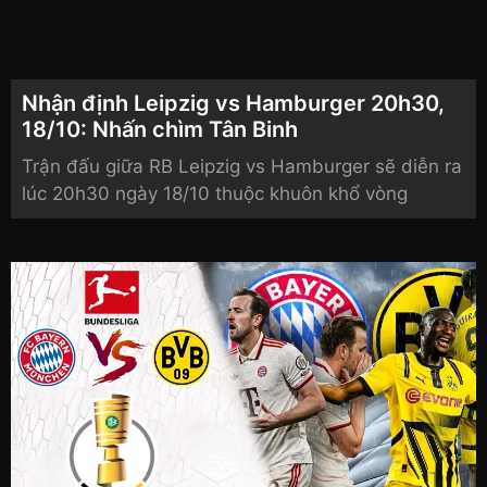
Nhận định Leipzig vs Hamburger 20h30,
18/10: Nhấn chìm Tân Binh
Trận đấu giữa RB Leipzig vs Hamburger sẽ diễn ra
lúc 20h30 ngày 18/10 thuộc khuôn khổ vòng