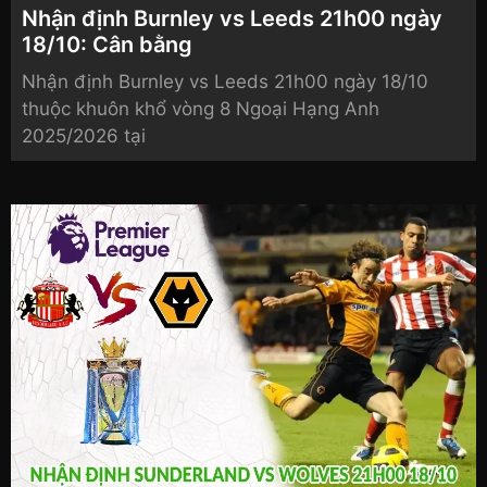
Nhận định Burnley vs Leeds 21h00 ngày
18/10: Cân bằng
Nhận định Burnley vs Leeds 21h00 ngày 18/10
thuộc khuôn khổ vòng 8 Ngoại Hạng Anh
2025/2026 tại