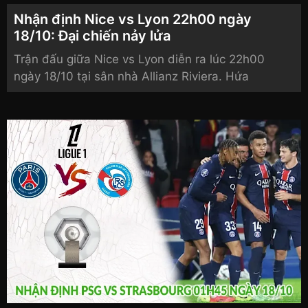
Nhận định Nice vs Lyon 22h00 ngày
18/10: Đại chiến nảy lửa
Trận đấu giữa Nice vs Lyon diễn ra lúc 22h00
ngày 18/10 tại sân nhà Allianz Riviera. Hứa