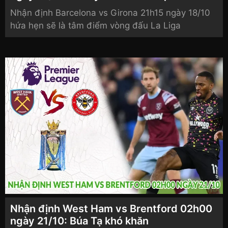
Nhận định Barcelona vs Girona 21h15 ngày 18/10
hứa hẹn sẽ là tâm điểm vòng đấu La Liga
Nhận định West Ham vs Brentford 02h00
ngày 21/10: Búa Tạ khó khăn