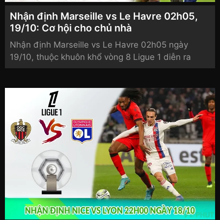
Nhận định Marseille vs Le Havre 02h05,
19/10: Cơ hội cho chủ nhà
Nhận định Marseille vs Le Havre 02h05 ngày
19/10, thuộc khuôn khổ vòng 8 Ligue 1 diễn ra