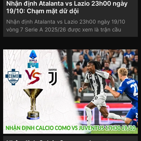
Nhận định Atalanta vs Lazio 23h00 ngày
19/10: Chạm mặt dữ dội
Nhận định Atalanta vs Lazio 23h00 ngày 19/10
vòng 7 Serie A 2025/26 được xem là trận cầu