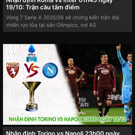
Nhận định Roma vs Inter 01h45 ngày
19/10: Trận cầu tâm điểm
Vòng 7 Serie A 2025/26 sẽ chứng kiến trận đại
chiến rực lửa tại sân Olimpico, nơi AS
Nhận định Torino vs Napoli 23h00 ngày