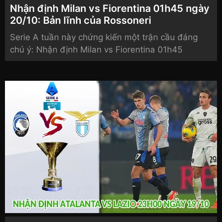
Nhận định Milan vs Fiorentina 01h45 ngày
20/10: Bản lĩnh của Rossoneri
Serie A tuần này chứng kiến một trận cầu đáng
chú ý: Nhận định Milan vs Fiorentina 01h45