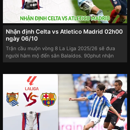
Nhận định Celta vs Atletico Madrid 02h00
ngày 06/10
Trận cầu muộn vòng 8 La Liga 2025/26 sẽ đưa
người hâm mộ đến sân Balaídos. 90phut nhận