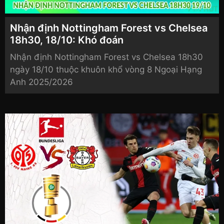
Nhận định Nottingham Forest vs Chelsea
18h30, 18/10: Khó đoán
Nhận định Nottingham Forest vs Chelsea 18h30
ngày 18/10 thuộc khuôn khổ vòng 8 Ngoại Hạng
Anh 2025/2026