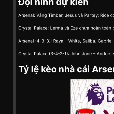
Đội hình dự kiến
Arsenal: Vắng Timber, Jesus và Partey; Rice có 
Crystal Palace: Lerma và Eze chưa hoàn toàn 
Arsenal (4-3-3): Raya – White, Saliba, Gabriel
Crystal Palace (3-4-2-1): Johnstone – Anderse
Tỷ lệ kèo nhà cái Arse