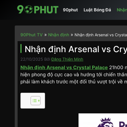
Chuyển
90phut
Luật Bóng Đá
Nhận
đến
nội
dung
»
»
90Phut TV
Nhận định
Nhận định Arsenal vs Cryst
Nhận định Arsenal vs Cry
22/10/2025
Bởi
Đặng Thiên Minh
Nhận định Arsenal vs Crystal Palace
21h00 n
hiện phong độ cực cao và hướng tới chiến thắng
phải làm khách trước một đối thủ vượt trội về 