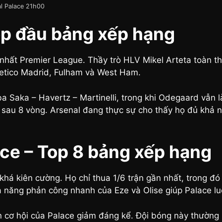
al Palace 21h00
op đầu bảng xếp hạng
nhất Premier League. Thầy trò HLV Mikel Arteta toàn th
letico Madrid, Fulham và West Ham.
 Saka – Havertz – Martinelli, trong khi Odegaard vẫn là
n sau 8 vòng. Arsenal đang thực sự cho thấy họ đủ khả 
ce – Top 8 bảng xếp hạng
 khá kiên cường. Họ chỉ thua 1/6 trận gần nhất, trong đó
hả năng phản công nhanh của Eze và Olise giúp Palace l
n cơ hội của Palace giảm đáng kể. Đội bóng này thường l