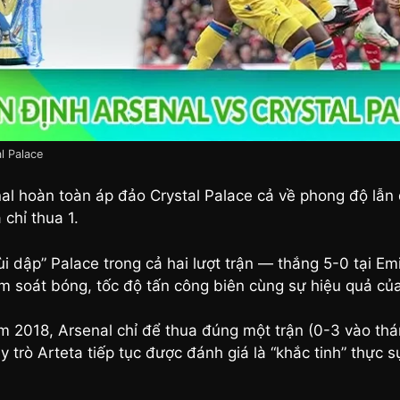
l Palace
nal hoàn toàn áp đảo Crystal Palace cả về phong độ lẫn
 chỉ thua 1.
i dập” Palace trong cả hai lượt trận — thắng 5-0 tại Em
iểm soát bóng, tốc độ tấn công biên cùng sự hiệu quả c
m 2018, Arsenal chỉ để thua đúng một trận (0-3 vào thán
ầy trò Arteta tiếp tục được đánh giá là “khắc tinh” thực 