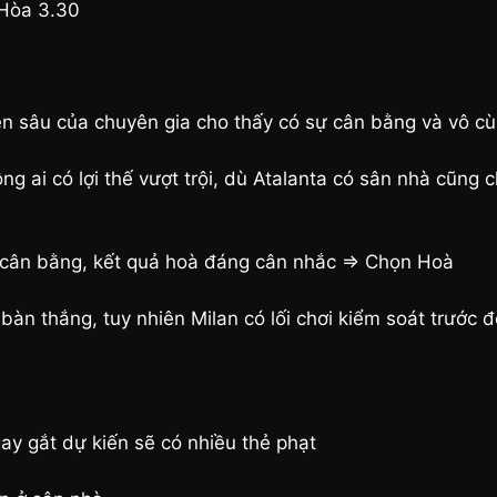
 Hòa 3.30
yên sâu của chuyên gia cho thấy có sự cân bằng và vô c
 ai có lợi thế vượt trội, dù Atalanta có sân nhà cũng c
 cân bằng, kết quả hoà đáng cân nhắc => Chọn Hoà
 bàn thắng, tuy nhiên Milan có lối chơi kiểm soát trước 
ay gắt dự kiến sẽ có nhiều thẻ phạt