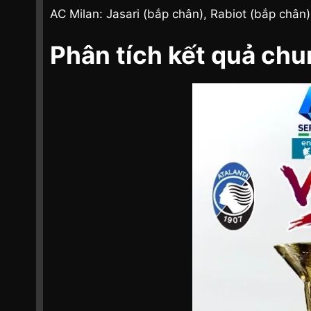
AC Milan: Jasari (bắp chân), Rabiot (bắp chân)
Phân tích kết quả ch