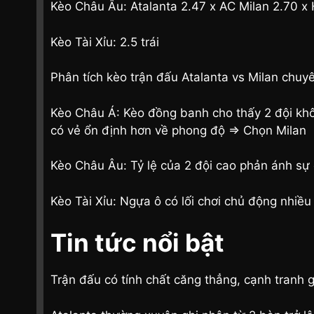
Kèo Châu Âu: Atalanta 2.47 x AC Milan 2.70 x
Kèo Tài Xỉu: 2.5 trái
Phân tích kèo trận đấu Atalanta vs Milan chu
Kèo Châu Á: Kèo đồng banh cho thấy 2 đội không
có vẻ ổn định hơn về phong độ => Chọn Milan
Kèo Châu Âu: Tỷ lệ của 2 đội cao phản ánh sự
Kèo Tài Xỉu: Ngựa ô có lối chơi chủ động nhiều
Tin tức nổi bật
Trận đấu có tính chất căng thẳng, cạnh tranh g