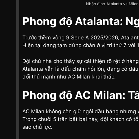
Nhận định Atalanta vs Milan
Phong độ Atalanta: Ng
Trước thềm vòng 9 Serie A 2025/2026, Atalanta
Hiện tại đang tạm dừng chân ở vị trí thứ 7 với 
Đội chủ nhà cho thấy sự cải thiện rõ rệt ở hàn
Atalanta vẫn là dấu chấm hỏi lớn, đang có dấu
đối thủ mạnh như AC Milan khai thác.
Phong độ AC Milan: 
AC Milan không còn giữ ngôi đầu bảng nhưng vẫ
Trong chuỗi 5 trận bất bại này, đội khách có 
sao chủ lực.