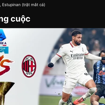
, Estupinan (trật mắt cá)
ung cuộc