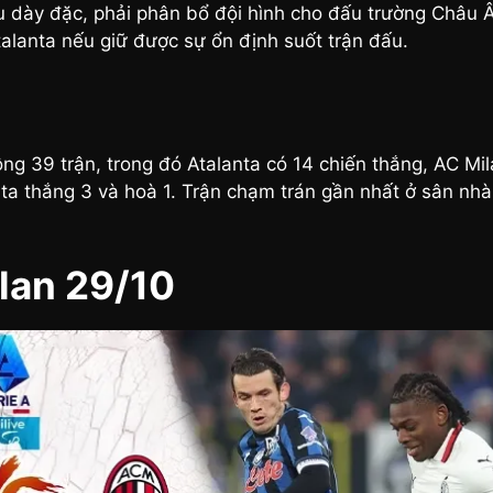
ấu dày đặc, phải phân bổ đội hình cho đấu trường Châu 
alanta nếu giữ được sự ổn định suốt trận đấu.
ng 39 trận, trong đó Atalanta có 14 chiến thắng, AC Mil
nta thắng 3 và hoà 1. Trận chạm trán gần nhất ở sân nhà 
ilan 29/10