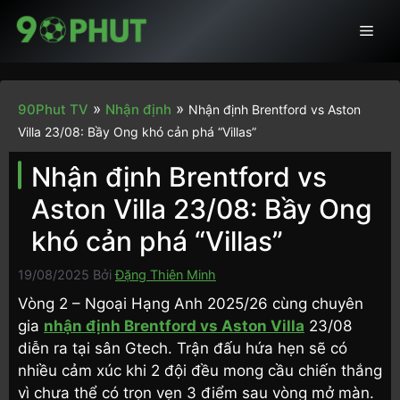
Chuyển
Men
đến
nội
dung
»
»
90Phut TV
Nhận định
Nhận định Brentford vs Aston
Villa 23/08: Bầy Ong khó cản phá “Villas”
Nhận định Brentford vs
Aston Villa 23/08: Bầy Ong
khó cản phá “Villas”
19/08/2025
Bởi
Đặng Thiên Minh
Vòng 2 – Ngoại Hạng Anh 2025/26 cùng chuyên
gia
nhận định Brentford vs Aston Villa
23/08
diễn ra tại sân Gtech. Trận đấu hứa hẹn sẽ có
nhiều cảm xúc khi 2 đội đều mong cầu chiến thắng
vì chưa thể có trọn vẹn 3 điểm sau vòng mở màn.