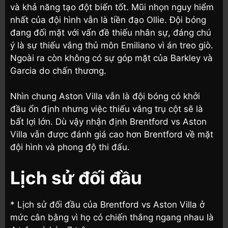
và khả năng tạo đột biến tốt. Mũi nhọn nguy hiểm
nhất của đội hình vẫn là tiền đạo Ollie. Đội bóng
đang đối mặt với vấn đề thiếu nhân sự, đáng chú
ý là sự thiếu vắng thủ môn Emiliano vì án treo giò.
Ngoài ra còn không có sự góp mặt của Barkley và
Garcia do chấn thương.
Nhìn chung Aston Villa vẫn là đội bóng có khởi
đầu ổn định nhưng việc thiếu vắng trụ cột sẽ là
bất lợi lớn. Dù vậy nhận định Brentford vs Aston
Villa vẫn được đánh giá cao hơn Brentford về mặt
đội hình và phong độ thi đấu.
Lịch sử đối đầu
* Lịch sử đối đầu của Brentford vs Aston Villa ở
mức cân bằng vì họ có chiến thắng ngang nhau là