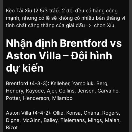
Kèo Tài Xỉu (2.5/3 trái): 2 đội đều có hàng công
mạnh, nhưng có lẽ sẽ không có nhiều bàn thắng vì
tính chất căng thẳng của giải đấu => chọn Xỉu
Nhận định Brentford vs
Aston Villa – Đội hình
dự kiến
Brentford (4-3-3): Kelleher, Yamoliuk, Berg,
Hendry, Kayode, Ajer, Collins, Jensen, Carvalho,
Potter, Henderson, Milambo
Aston Villa (4-4-2): Ollie, Konsa, Onana, Rogers,
Digne, McGinn, Bailey, Tielemans, Mings, Malen,
Bizot