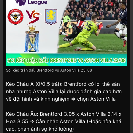
Soi kèo trận đấu Brentford vs Aston Villa 23-08
Kèo Châu Á (0/0.5 trái): Brentford có lợi thế sân
nhà nhưng Aston Villa lại được đánh giá cao hơn
về đội hình và kinh nghiệm => chọn Aston Villa
Kèo Châu Âu: Brentford 3.05 x Aston Villa 2.14 x
Hòa 3.55 => Cân nhắc Aston Villa (Hoặc hòa khá
cao, phản ánh sự khó lường)