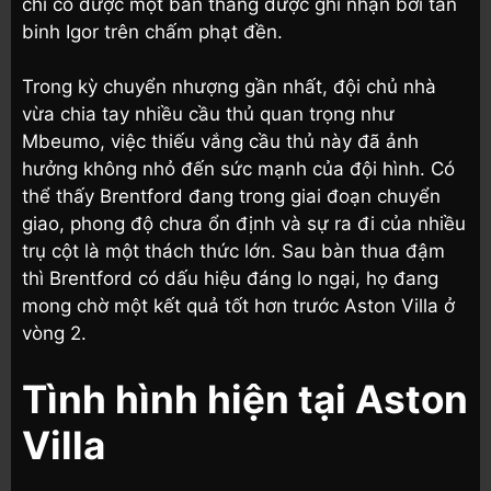
chỉ có được một bàn thắng được ghi nhận bởi tân
binh Igor trên chấm phạt đền.
Trong kỳ chuyển nhượng gần nhất, đội chủ nhà
vừa chia tay nhiều cầu thủ quan trọng như
Mbeumo, việc thiếu vắng cầu thủ này đã ảnh
hưởng không nhỏ đến sức mạnh của đội hình. Có
thể thấy Brentford đang trong giai đoạn chuyển
giao, phong độ chưa ổn định và sự ra đi của nhiều
trụ cột là một thách thức lớn. Sau bàn thua đậm
thì Brentford có dấu hiệu đáng lo ngại, họ đang
mong chờ một kết quả tốt hơn trước Aston Villa ở
vòng 2.
Tình hình hiện tại Aston
Villa