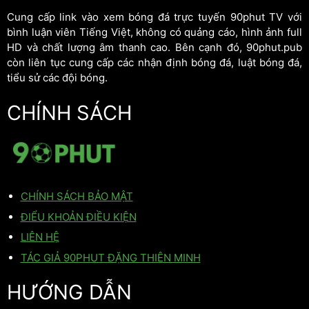
Cung cấp link vào xem bóng đá trực tuyến 90phut TV với
bình luận viên Tiếng Việt, không có quảng cáo, hình ảnh full
HD và chất lượng âm thanh cao. Bên cạnh đó, 90phut.pub
còn liên tục cung cấp các nhận định bóng đá, luật bóng đá,
tiểu sử các đội bóng.
CHÍNH SÁCH
CHÍNH SÁCH BẢO MẬT
ĐIỂU KHOẢN ĐIỀU KIỆN
LIÊN HỆ
TÁC GIẢ 90PHUT ĐẶNG THIÊN MINH
HƯỚNG DẪN