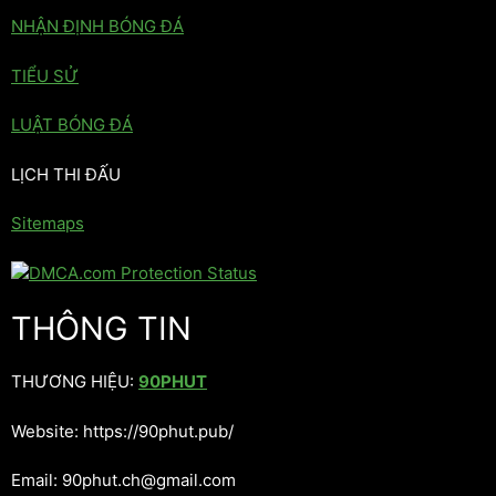
NHẬN ĐỊNH BÓNG ĐÁ
TIỂU SỬ
LUẬT BÓNG ĐÁ
LỊCH THI ĐẤU
Sitemaps
THÔNG TIN
THƯƠNG HIỆU:
90PHUT
Website: https://90phut.pub/
Email: 90phut.ch@gmail.com