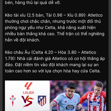
bén, hàng thủ lại quá dễ vỡ.
Kèo tài xỉu (2.5 bàn, Tài 0.96 – Xỉu 0.89): Atletico
thường chơi chắc chắn, nhưng trước một đối thủ
phòng ngự yếu như Celta, khả năng xuất hiện
nhiều bàn thắng khá cao. Thế trận có thể nghiêng
hẳn về đội khách.
Kèo châu Âu (Celta 4.20 – Hòa 3.80 – Atletico
1.79): Nhà cái đánh giá Atletico có cơ hội thắng áp
đảo. Đặt niềm tin vào đội khách mang lại sự an
toàn cao hơn so với lựa chọn hòa hay cửa Celta.