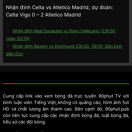
Nhận định Celta vs Atletico Madrid, dự đoán:
Celta Vigo 0 – 2 Atletico Madrid
Nhận định Real Sociedad vs Rayo Vallecano (23h30
ngày 05/10)
Nhận định Bayern vs Dortmund 23h30, 18/10: Siêu kinh
điển Đức
Cung cấp link vào xem bóng đá trực tuyến 90phut TV với
bình luận viên Tiếng Việt, không có quảng cáo, hình ảnh full
HD và chất lượng âm thanh cao. Bên cạnh đó, 90phut.pub
còn liên tục cung cấp các nhận định bóng đá, luật bóng đá,
tiểu sử các đội bóng.