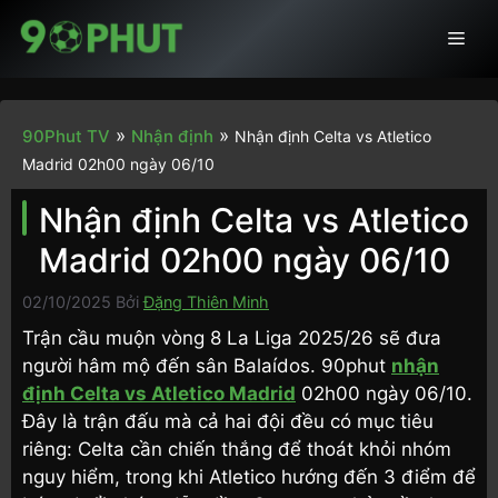
Chuyển
Men
đến
nội
dung
»
»
90Phut TV
Nhận định
Nhận định Celta vs Atletico
Madrid 02h00 ngày 06/10
Nhận định Celta vs Atletico
Madrid 02h00 ngày 06/10
02/10/2025
Bởi
Đặng Thiên Minh
Trận cầu muộn vòng 8 La Liga 2025/26 sẽ đưa
người hâm mộ đến sân Balaídos. 90phut
nhận
định Celta vs Atletico Madrid
02h00 ngày 06/10.
Đây là trận đấu mà cả hai đội đều có mục tiêu
riêng: Celta cần chiến thắng để thoát khỏi nhóm
nguy hiểm, trong khi Atletico hướng đến 3 điểm để