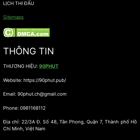
LỊCH THI ĐẤU
Sitemaps
THÔNG TIN
THƯƠNG HIỆU:
90PHUT
Website: https://90phut.pub/
Email: 90phut.ch@gmail.com
Phone: 0981168112
Địa chỉ: 22/3A Đ. Số 48, Tân Phong, Quận 7, Thành phố Hồ
Chí Minh, Việt Nam