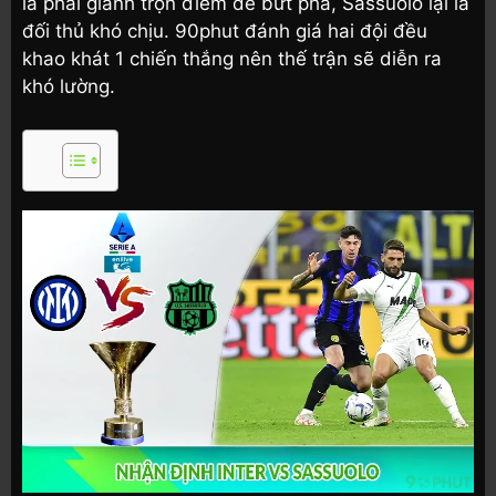
là phải giành trọn điểm để bứt phá, Sassuolo lại là
đối thủ khó chịu. 90phut đánh giá hai đội đều
khao khát 1 chiến thắng nên thế trận sẽ diễn ra
khó lường.