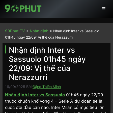
Chuyển
Men
đến
nội
dung
»
»
90Phut TV
Nhận định
Nhận định Inter vs Sassuolo
01h45 ngày 22/09: Vị thế của Nerazzurri
Nhận định Inter vs
Sassuolo 01h45 ngày
22/09: Vị thế của
Nerazzurri
16/09/2025
Bởi
Đặng Thiên Minh
Nhận định Inter vs Sassuolo
01h45 ngày 22/09
thuộc khuôn khổ vòng 4 – Serie A dự đoán sẽ là
cuộc đối đầu cân não. Inter Milan có mục tiêu lớn