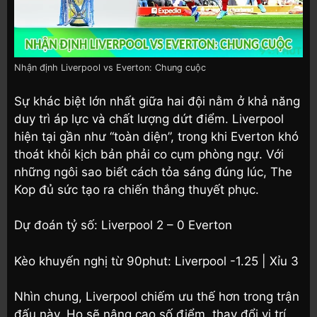
Nhận định Liverpool vs Everton: Chung cuộc
Sự khác biệt lớn nhất giữa hai đội nằm ở khả năng
duy trì áp lực và chất lượng dứt điểm. Liverpool
hiện tại gần như “toàn diện”, trong khi Everton khó
thoát khỏi kịch bản phải co cụm phòng ngự. Với
những ngôi sao biết cách tỏa sáng đúng lúc, The
Kop đủ sức tạo ra chiến thắng thuyết phục.
Dự đoán tỷ số: Liverpool 2 – 0 Everton
Kèo khuyến nghị từ 90phut: Liverpool -1.25 | Xỉu 3
Nhìn chung, Liverpool chiếm ưu thế hơn trong trận
đấu này. Họ sẽ nâng cao số điểm, thay đổi vị trí