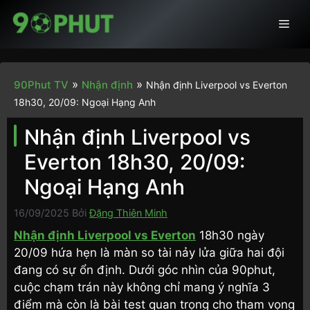
Chuyển
Men
đến
nội
dung
»
»
90Phut TV
Nhận định
Nhận định Liverpool vs Everton
18h30, 20/09: Ngoại Hạng Anh
Nhận định Liverpool vs
Everton 18h30, 20/09:
Ngoại Hạng Anh
16/09/2025
Bởi
Đặng Thiên Minh
Nhận định Liverpool vs Everton
18h30 ngày
20/09 hứa hẹn là màn so tài nảy lửa giữa hai đội
đang có sự ổn định. Dưới góc nhìn của 90phut,
cuộc chạm trán này không chỉ mang ý nghĩa 3
điểm mà còn là bài test quan trọng cho tham vọng