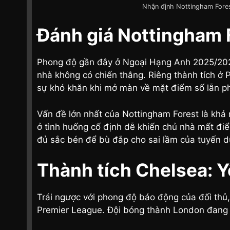
Nhận định Nottingham Fore
Đánh giá Nottingham 
Phong độ gần đây ở Ngoại Hạng Anh 2025/2026
nhà không có chiến thắng. Riêng thành tích ở 
sự khó khăn khi mở màn về mặt điểm số lẫn p
Vấn đề lớn nhất của Nottingham Forest là khả n
ở tình huống cố định dễ khiến chủ nhà mất điể
đủ sắc bén để bù đắp cho sai lầm của tuyến d
Thành tích Chelsea: 
Trái ngược với phong độ báo động của đối thủ,
Premier League. Đội bóng thành London đang c