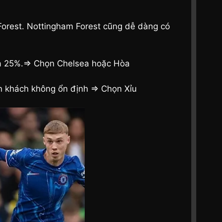
Forest. Nottingham Forest cũng dễ dàng có
 là 25%.=> Chọn Chelsea hoặc Hòa
sân khách không ổn định => Chọn Xỉu