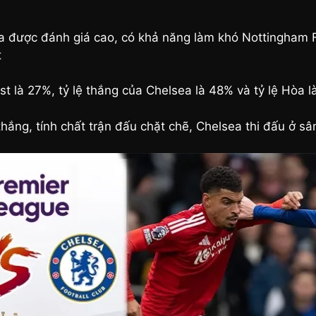
ea được đánh giá cao, có khả năng làm khó Nottingham 
t
t là 27%, tỷ lệ thắng của Chelsea là 48% và tỷ lệ Hòa
 thắng, tính chất trận đấu chặt chẽ, Chelsea thi đấu ở 