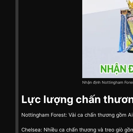
Nhận định Nottingham Fore
Lực lượng chấn thươ
Nottingham Forest: Vài ca chấn thương gồm Ai
Chelsea: Nhiều ca chấn thương và treo giò gồm