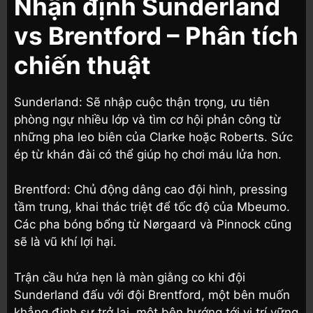
Nhận định Sunderland
vs Brentford – Phân tích
chiến thuật
Sunderland: Sẽ nhập cuộc thận trọng, ưu tiên
phòng ngự nhiều lớp và tìm cơ hội phản công từ
những pha leo biên của Clarke hoặc Roberts. Sức
ép từ khán đài có thể giúp họ chơi máu lửa hơn.
Brentford: Chủ động dâng cao đội hình, pressing
tầm trung, khai thác triệt để tốc độ của Mbeumo.
Các pha bóng bổng từ Nørgaard và Pinnock cũng
sẽ là vũ khí lợi hại.
Trận cầu hứa hẹn là màn giằng co khi đội
Sunderland đấu với đội Brentford, một bên muốn
khẳng định sự trở lại, một bên hướng tới vị trí vững