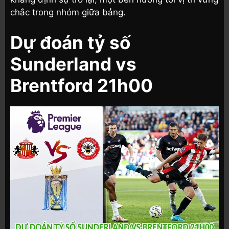
chắc trong nhóm giữa bảng.
Dự đoán tỷ số
Sunderland vs
Brentford 21h00