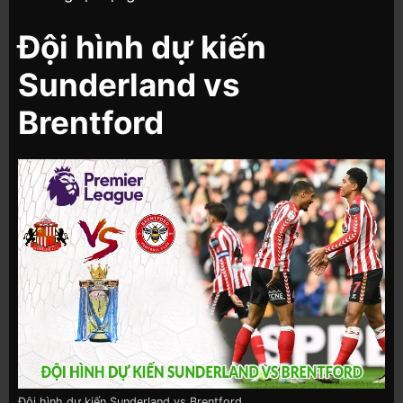
Đội hình dự kiến
Sunderland vs
Brentford
Đội hình dự kiến Sunderland vs Brentford