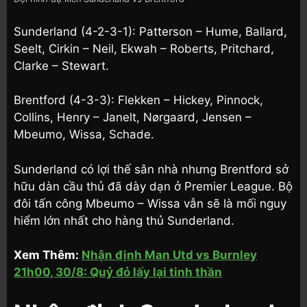
Sunderland (4-2-3-1): Patterson – Hume, Ballard,
Seelt, Cirkin – Neil, Ekwah – Roberts, Pritchard,
Clarke – Stewart.
Brentford (4-3-3): Flekken – Hickey, Pinnock,
Collins, Henry – Janelt, Nørgaard, Jensen –
Mbeumo, Wissa, Schade.
Sunderland có lợi thế sân nhà nhưng Brentford sở
hữu dàn cầu thủ đã dày dạn ở Premier League. Bộ
đôi tấn công Mbeumo – Wissa vẫn sẽ là mối nguy
hiểm lớn nhất cho hàng thủ Sunderland.
Xem Thêm:
Nhận định Man Utd vs Burnley
21h00, 30/8: Quỷ đỏ lấy lại tinh thần