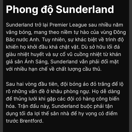
Phong độ Sunderland
Sunderland trở lại Premier League sau nhiều năm
vắng bóng, mang theo niềm tự hào của vùng Đông
Bắc nước Anh. Tuy nhiên, sự khác biệt về trình độ
khiến họ khởi đầu khá chật vật. Dù sở hữu lối đá
giàu nhiệt huyết và sự cổ vũ cuồng nhiệt từ khán
giả sân Ánh Sáng, Sunderland vẫn phải đối mặt
với nhiều hạn chế về chất lượng cầu thủ.
Sau hai vòng đầu tiên, đội bóng áo đỏ trắng để lộ
rõ những vấn đề ở khâu phòng ngự. Họ dễ dàng
để thủng lưới khi gặp các đội có hàng công biến
hóa. Trận đấu này, Sunderland buộc phải tận
dụng tối đa lợi thế sân nhà để hy vọng có điểm
trước Brentford.