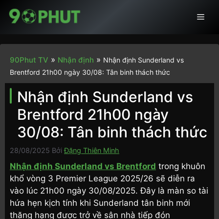
Chuyển
Men
đến
nội
dung
»
»
90Phut TV
Nhận định
Nhận định Sunderland vs
Brentford 21h00 ngày 30/08: Tân binh thách thức
Nhận định Sunderland vs
Brentford 21h00 ngày
30/08: Tân binh thách thức
28/08/2025
Bởi
Đặng Thiên Minh
Nhận định Sunderland vs Brentford
trong khuôn
khổ vòng 3 Premier League 2025/26 sẽ diễn ra
vào lúc 21h00 ngày 30/08/2025. Đây là màn so tài
hứa hẹn kịch tính khi Sunderland tân binh mới
thăng hạng được trở về sân nhà tiếp đón