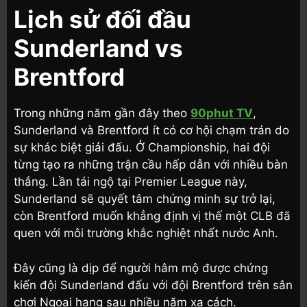
Lịch sử đối đầu
Sunderland vs
Brentford
Trong những năm gần đây theo
90phut TV
,
Sunderland và Brentford ít có cơ hội chạm trán do
sự khác biệt giải đấu. Ở Championship, hai đội
từng tạo ra những trận cầu hấp dẫn với nhiều bàn
thắng. Lần tái ngộ tại Premier League này,
Sunderland sẽ quyết tâm chứng minh sự trở lại,
còn Brentford muốn khẳng định vị thế một CLB đã
quen với môi trường khắc nghiệt nhất nước Anh.
Đây cũng là dịp để người hâm mộ được chứng
kiến đội Sunderland đấu với đội Brentford trên sân
chơi Ngoại hạng sau nhiều năm xa cách.