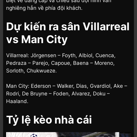
biệt về đẳng cấp và chiều sâu đội hình vẫn
nghiêng hẳn về phía đội khách.
Dự kiến ra sân Villarreal
vs Man City
Villarreal: Jörgensen – Foyth, Albiol, Cuenca,
Pedraza – Parejo, Capoue, Baena – Moreno,
Sorloth, Chukwueze.
Man City: Ederson – Walker, Dias, Gvardiol, Ake –
Rodri, De Bruyne – Foden, Alvarez, Doku –
Haaland.
Tỷ lệ kèo nhà cái