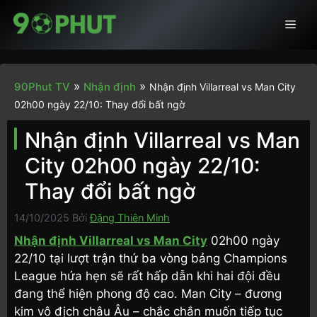
Chuyển
Men
đến
nội
dung
»
»
90Phut TV
Nhận định
Nhận định Villarreal vs Man City
02h00 ngày 22/10: Thay đổi bất ngờ
Nhận định Villarreal vs Man
City 02h00 ngày 22/10:
Thay đổi bất ngờ
14/10/2025
Bởi
Đặng Thiên Minh
Nhận định Villarreal vs Man City
02h00 ngày
22/10 tại lượt trận thứ ba vòng bảng Champions
League hứa hẹn sẽ rất hấp dẫn khi hai đội đều
đang thể hiện phong độ cao. Man City – đương
kim vô địch châu Âu – chắc chắn muốn tiếp tục