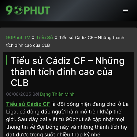
Chuyển
Men
đến
nội
dung
»
»
90Phut TV
Tiểu Sử
Tiểu sử Cádiz CF – Những thành
tích đỉnh cao của CLB
Tiểu sử Cádiz CF – Những
thành tích đỉnh cao của
CLB
06/08/2025
Bởi
Đặng Thiên Minh
Tiểu sử Cádiz CF
là đội bóng hiện đang chơi ở La
Liga, có đông đảo người hâm mộ trên khắp thế
giới. Sau đây bài viết từ 90phut sẽ cập nhật mọi
thông tin về đội bóng này và những thành tích họ
đạt được trong suốt nhiều thập kỷ nhé.