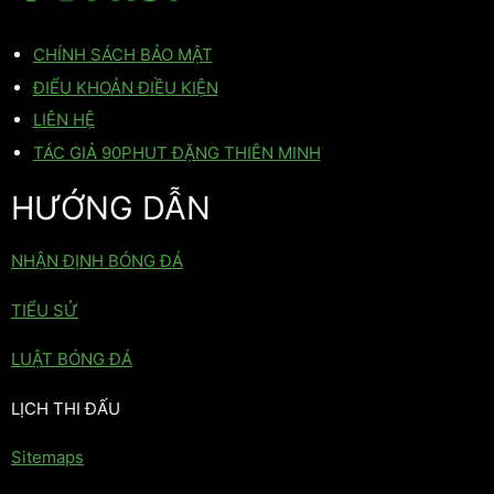
CHÍNH SÁCH BẢO MẬT
ĐIỂU KHOẢN ĐIỀU KIỆN
LIÊN HỆ
TÁC GIẢ 90PHUT ĐẶNG THIÊN MINH
HƯỚNG DẪN
NHẬN ĐỊNH BÓNG ĐÁ
TIỂU SỬ
LUẬT BÓNG ĐÁ
LỊCH THI ĐẤU
Sitemaps