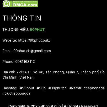
THÔNG TIN
THƯƠNG HIỆU:
90PHUT
Website: https://90phut.pub/
Email: 90phut.ch@gmail.com
Phone: 0981168112
Địa chỉ: 22/3A Đ. Số 48, Tân Phong, Quận 7, Thành phố Hồ
Chí Minh, Việt Nam
Hashtag: #90phut #90p #90phutch #xemtructiepbongda
#tructiepbongda
Copyright © 2025 90phut.pub | All Rights Reserved.