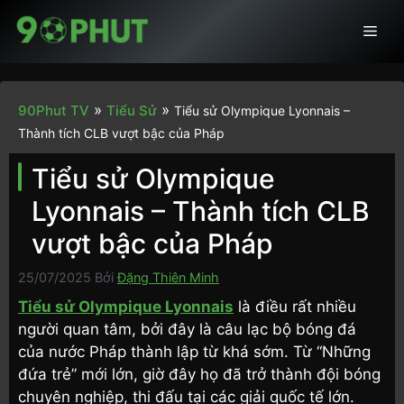
Chuyển
Men
đến
nội
dung
»
»
90Phut TV
Tiểu Sử
Tiểu sử Olympique Lyonnais –
Thành tích CLB vượt bậc của Pháp
Tiểu sử Olympique
Lyonnais – Thành tích CLB
vượt bậc của Pháp
25/07/2025
Bởi
Đặng Thiên Minh
Tiểu sử Olympique Lyonnais
là điều rất nhiều
người quan tâm, bởi đây là câu lạc bộ bóng đá
của nước Pháp thành lập từ khá sớm. Từ “Những
đứa trẻ” mới lớn, giờ đây họ đã trở thành đội bóng
chuyên nghiệp, thi đấu tại các giải quốc tế lớn.