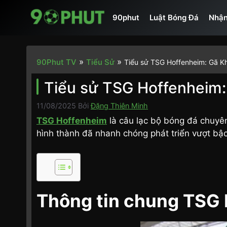
Chuyển
90phut
Luật Bóng Đá
Nhận
đến
nội
dung
»
»
90Phut TV
Tiểu Sử
Tiểu sử TSG Hoffenheim: Gã Kh
Tiểu sử TSG Hoffenheim:
11/08/2025
Bởi
Đặng Thiên Minh
TSG Hoffenheim
là câu lạc bộ bóng đá chuyên
hình thành đã nhanh chóng phát triển vượt bậc 
Thông tin chung TSG