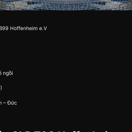
1899 Hoffenheim e.V
ỗ ngồi
)
n – Đức