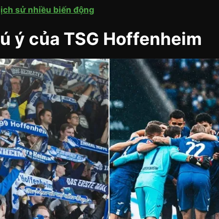
lịch sử nhiều biến động
hú ý của TSG Hoffenheim