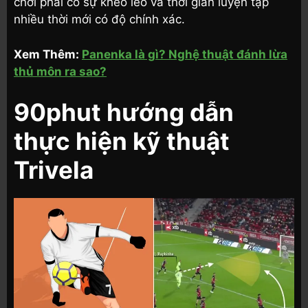
chơi phải có sự khéo léo và thời gian luyện tập
nhiều thời mới có độ chính xác.
Xem Thêm:
Panenka là gì? Nghệ thuật đánh lừa
thủ môn ra sao?
90phut hướng dẫn
thực hiện kỹ thuật
Trivela