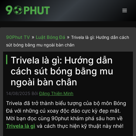
Chuyển
Men
đến
nội
dung
»
»
90Phut TV
Luật Bóng Đá
Trivela là gì: Hướng dẫn cách
sút bóng bằng mu ngoài bàn chân
Trivela là gì: Hướng dẫn
cách sút bóng bằng mu
ngoài bàn chân
14/08/2025
Bởi
Đặng Thiên Minh
Trivela đã trở thành biểu tượng của bộ môn Bóng
Đá với những cú xoay độc đáo cực kỳ đẹp mắt.
Mời bạn đọc cùng 90phut khám phá sâu hơn về
Trivela là gì
và cách thực hiện kỹ thuật này nhé!